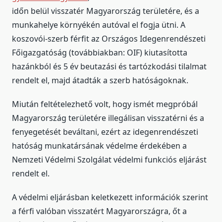
időn belül visszatér Magyarország területére, és a
munkahelye környékén autóval el fogja ütni. A
koszovói-szerb férfit az Országos Idegenrendészeti
Főigazgatóság (továbbiakban: OIF) kiutasította
hazánkból és 5 év beutazási és tartózkodási tilalmat
rendelt el, majd átadták a szerb hatóságoknak.
Miután feltételezhető volt, hogy ismét megpróbál
Magyarország területére illegálisan visszatérni és a
fenyegetését beváltani, ezért az idegenrendészeti
hatóság munkatársának védelme érdekében a
Nemzeti Védelmi Szolgálat védelmi funkciós eljárást
rendelt el.
A védelmi eljárásban keletkezett információk szerint
a férfi valóban visszatért Magyarországra, őt a