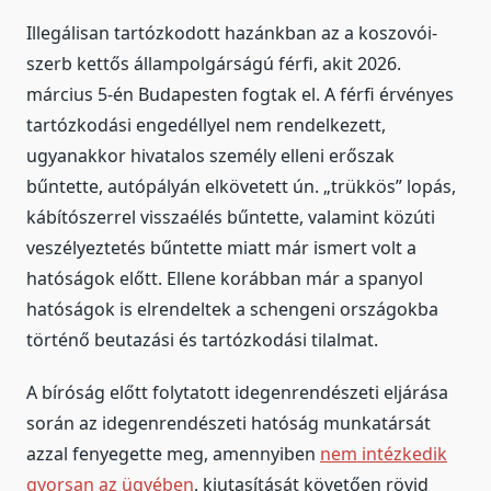
Illegálisan tartózkodott hazánkban az a koszovói-
szerb kettős állampolgárságú férfi, akit 2026.
március 5-én Budapesten fogtak el. A férfi érvényes
tartózkodási engedéllyel nem rendelkezett,
ugyanakkor hivatalos személy elleni erőszak
bűntette, autópályán elkövetett ún. „trükkös” lopás,
kábítószerrel visszaélés bűntette, valamint közúti
veszélyeztetés bűntette miatt már ismert volt a
hatóságok előtt. Ellene korábban már a spanyol
hatóságok is elrendeltek a schengeni országokba
történő beutazási és tartózkodási tilalmat.
A bíróság előtt folytatott idegenrendészeti eljárása
során az idegenrendészeti hatóság munkatársát
azzal fenyegette meg, amennyiben
nem intézkedik
gyorsan az ügyében
, kiutasítását követően rövid