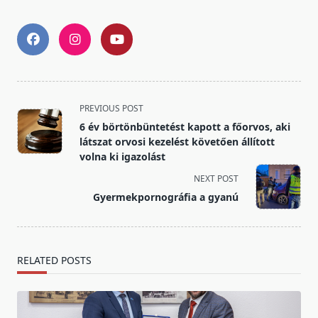
<span
PREVIOUS POST
class="nav-
6 év börtönbüntetést kapott a főorvos, aki
subtitle
látszat orvosi kezelést követően állított
screen-
volna ki igazolást
reader-
NEXT POST
text">Page</span>
Gyermekpornográfia a gyanú
RELATED POSTS