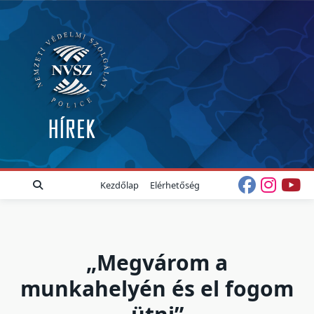
Skip
to
content
Kezdőlap
Elérhetőség
„Megvárom a
munkahelyén és el fogom