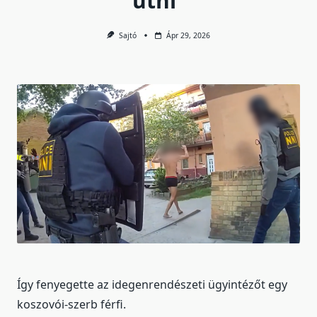
ütni”
Sajtó
Ápr 29, 2026
Így fenyegette az idegenrendészeti ügyintézőt egy
koszovói-szerb férfi.