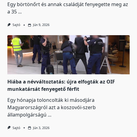
Egy börtönőrt és annak családját fenyegette meg az
a 35
...
Sajtó
Jún 9, 2026
Hiába a névváltoztatás: újra elfogták az OIF
munkatársát fenyegető férfit
Egy hónapja toloncolták ki másodjára
Magyarországról azt a koszovói-szerb
állampolgárságú
...
Sajtó
Jún 3, 2026